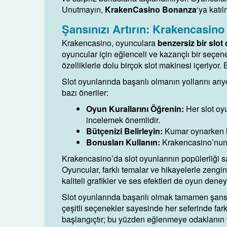
Unutmayın,
KrakenCasino Bonanza
‘ya katı
Şansınızı Artırın: Krakencasino
Krakencasino, oyunculara
benzersiz bir slot
oyuncular için eğlenceli ve kazançlı bir seçe
özelliklerle dolu birçok slot makinesi içeriyor
Slot oyunlarında başarılı olmanın yollarını arı
bazı öneriler:
Oyun Kurallarını Öğrenin:
Her slot oy
incelemek önemlidir.
Bütçenizi Belirleyin:
Kumar oynarken ha
Bonusları Kullanın:
Krakencasino’nun s
Krakencasino’da slot oyunlarının popülerliği
Oyuncular, farklı temalar ve hikayelerle zengin
kaliteli grafikler ve ses efektleri de oyun dene
Slot oyunlarında başarılı olmak tamamen şansa 
çeşitli seçenekler sayesinde her seferinde farkl
başlangıçtır; bu yüzden eğlenmeye odaklanın v