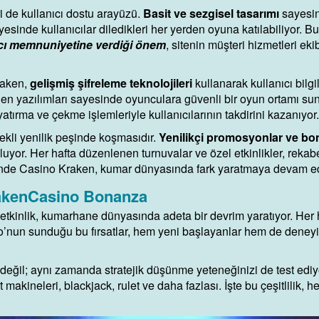
i de kullanıcı dostu arayüzü.
Basit ve sezgisel tasarımı
sayesin
yesinde kullanıcılar diledikleri her yerden oyuna katılabiliyor. 
ıcı memnuniyetine verdiği önem
, sitenin müşteri hizmetleri eki
raken,
gelişmiş şifreleme teknolojileri
kullanarak kullanıcı bilgi
enen yazılımları sayesinde oyunculara güvenli bir oyun ortamı 
atırma ve çekme işlemleriyle kullanıcılarının takdirini kazanıyor.
rekli yenilik peşinde koşmasıdır.
Yenilikçi promosyonlar ve bo
luyor. Her hafta düzenlenen turnuvalar ve özel etkinlikler, rek
sinde Casino Kraken, kumar dünyasında fark yaratmaya devam ed
rakenCasino Bonanza
z etkinlik, kumarhane dünyasında adeta bir devrim yaratıyor. He
nun sunduğu bu fırsatlar, hem yeni başlayanlar hem de deneyim
ı değil; aynı zamanda stratejik düşünme yeteneğinizi de test ediy
ot makineleri, blackjack, rulet ve daha fazlası. İşte bu çeşitlili