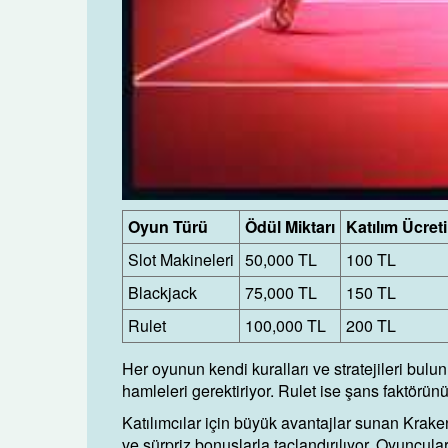
Oyun Türü
Ödül Miktarı
Katılım Ücreti
Slot Makineleri
50,000 TL
100 TL
Blackjack
75,000 TL
150 TL
Rulet
100,000 TL
200 TL
Her oyunun kendi kuralları ve stratejileri bulu
hamleleri gerektiriyor. Rulet ise şans faktörü
Katılımcılar için büyük avantajlar sunan Krake
ve sürpriz bonuslarla taçlandırılıyor. Oyuncul