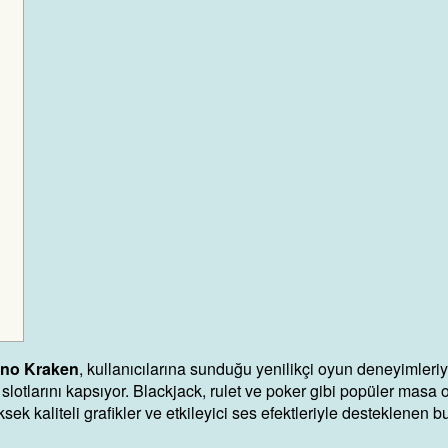
ino Kraken
, kullanıcılarına sunduğu yenilikçi oyun deneyimleriy
otlarını kapsıyor. Blackjack, rulet ve poker gibi popüler masa oy
yüksek kaliteli grafikler ve etkileyici ses efektleriyle desteklenen