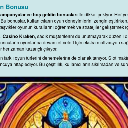
in Bonusu
kampanyalar
ve
hoş geldin bonusları
ile dikkat çekiyor. Her ye
 Bu bonuslar, kullanıcıların oyun deneyimlerini zenginleştirirk
r teşvikler oyunun kurallarını öğrenmek ve stratejiler geliştirmek iç
l.
Casino Kraken
, sadık müşterilerini de unutmayarak düzenli ol
cuların oyunlarına devam etmeleri için ekstra motivasyon sağlıy
ar her zaman kazançlı çıkıyor.
ın farklı oyun türlerini denemelerine de olanak tanıyor. Slot ma
uya hitap ediyor. Bu çeşitlilik, kullanıcıların sıkılmadan ve sü