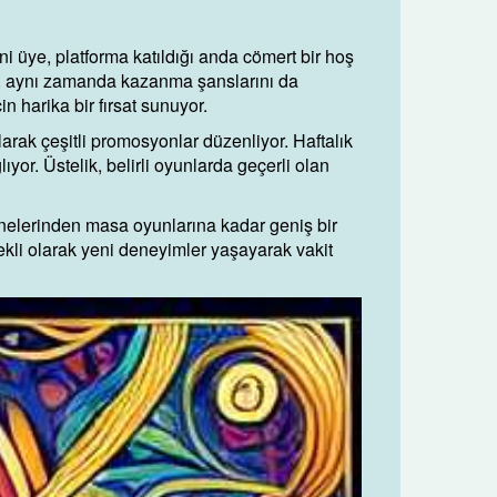
ni üye, platforma katıldığı anda cömert bir hoş
en, aynı zamanda kazanma şanslarını da
in harika bir fırsat sunuyor.
arak çeşitli promosyonlar düzenliyor. Haftalık
or. Üstelik, belirli oyunlarda geçerli olan
kinelerinden masa oyunlarına kadar geniş bir
rekli olarak yeni deneyimler yaşayarak vakit