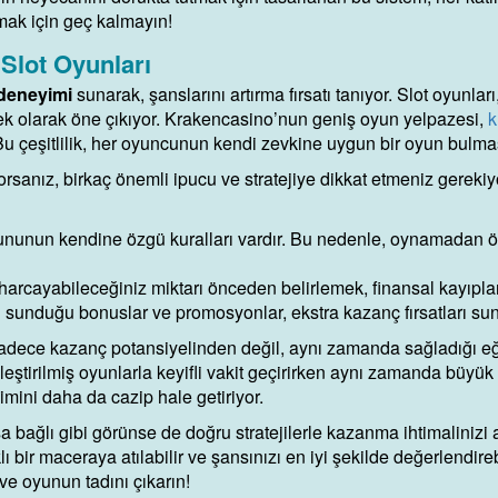
lmak için geç kalmayın!
 Slot Oyunları
 deneyimi
sunarak, şanslarını artırma fırsatı tanıyor. Slot oyunl
nek olarak öne çıkıyor. Krakencasino’nun geniş oyun yelpazesi,
k
. Bu çeşitlilik, her oyuncunun kendi zevkine uygun bir oyun bulmas
yorsanız, birkaç önemli ipucu ve stratejiye dikkat etmeniz gerekiy
ununun kendine özgü kuralları vardır. Bu nedenle, oynamadan 
rcayabileceğiniz miktarı önceden belirlemek, finansal kayıpların
unduğu bonuslar ve promosyonlar, ekstra kazanç fırsatları sunab
 sadece kazanç potansiyelinden değil, aynı zamanda sağladığı 
leştirilmiş oyunlarla keyifli vakit geçirirken aynı zamanda büyük 
yimini daha da cazip hale getiriyor.
bağlı gibi görünse de doğru stratejilerle kazanma ihtimalinizi 
ı bir maceraya atılabilir ve şansınızı en iyi şekilde değerlendireb
e oyunun tadını çıkarın!