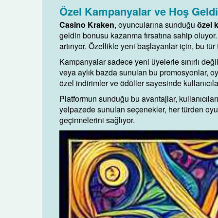
Özel Kampanyalar ve Hoş Geld
Casino Kraken
, oyuncularına sunduğu
özel 
geldin bonusu kazanma fırsatına sahip oluyor.
artırıyor. Özellikle yeni başlayanlar için, bu tü
Kampanyalar sadece yeni üyelerle sınırlı deği
veya aylık bazda sunulan bu promosyonlar, oyun
özel indirimler ve ödüller sayesinde kullanıcıl
Platformun sunduğu bu avantajlar, kullanıcılar
yelpazede sunulan seçenekler, her türden oyunc
geçirmelerini sağlıyor.