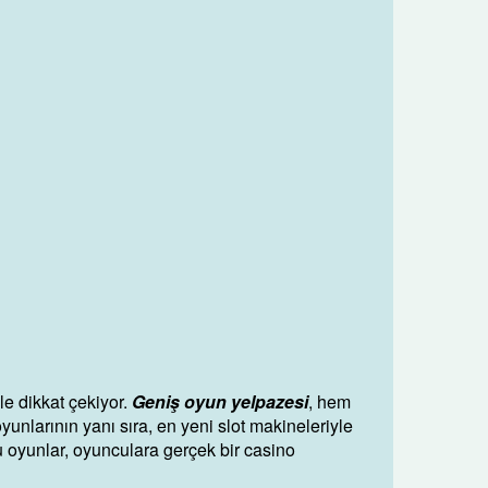
le dikkat çekiyor.
Geniş oyun yelpazesi
, hem
unlarının yanı sıra, en yeni slot makineleriyle
 bu oyunlar, oyunculara gerçek bir casino