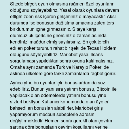
Sitede birçok oyun olmasına rağmen özel oyunların
olduğunu söyleyebiliriz. Yasal olarak oyunlara devam
ettiğinizden risk içeren girişiminiz olmayacaktır. Aksi
durumda ise bonusun dağıtılma amacına zaten ters
bir durumun içine girmezsiniz. Siteye karşı
olumsuzluk içerisine girersiniz o zaman aslında
kendinizi mağdur etmiş sayılırsınız. En çok tercih
edilen poker türünün rahat bir şekilde Texas Holdem
olduğunu söyleyebiliriz. Mariobet yasal lisans
sorgulaması yapıldıktan sonra oyuna katılmalısınız.
Omaha aynı zamanda Türk ve Karayip Pokeri de
aslında ülkelere göre farklı zamanlarda rağbet görür.
Ayrıca yine bu oyunlar için bonuslardan da söz
edebiliriz. Bunun yanı sıra yatırım bonusu, Bitcoin ile
yapılacak olan ödemelerde yatırım bonusu yine
sizleri bekliyor. Kullanıcı konumunda olan üyeler
bahsedilen bonusları alabilirler. Mariobet giriş
yapamıyorum mecburi sebeplerle adresini
değiştirmektedir. Hemen sonra gerekli olan çevrim
şartına göre bonusların çevrim koşullarını yerine