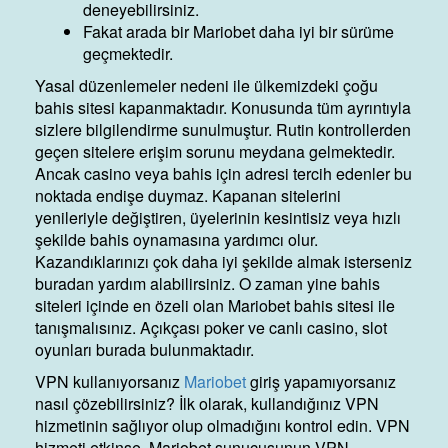
deneyebilirsiniz.
Fakat arada bir Mariobet daha iyi bir sürüme
geçmektedir.
Yasal düzenlemeler nedeni ile ülkemizdeki çoğu
bahis sitesi kapanmaktadır. Konusunda tüm ayrıntıyla
sizlere bilgilendirme sunulmuştur. Rutin kontrollerden
geçen sitelere erişim sorunu meydana gelmektedir.
Ancak casino veya bahis için adresi tercih edenler bu
noktada endişe duymaz. Kapanan sitelerini
yenileriyle değiştiren, üyelerinin kesintisiz veya hızlı
şekilde bahis oynamasına yardımcı olur.
Kazandıklarınızı çok daha iyi şekilde almak isterseniz
buradan yardım alabilirsiniz. O zaman yine bahis
siteleri içinde en özeli olan Mariobet bahis sitesi ile
tanışmalısınız. Açıkçası poker ve canlı casino, slot
oyunları burada bulunmaktadır.
VPN kullanıyorsanız
Mariobet
giriş yapamıyorsanız
nasıl çözebilirsiniz? İlk olarak, kullandığınız VPN
hizmetinin sağlıyor olup olmadığını kontrol edin. VPN
hizmeti etkinse, Mariobet sunucusunun VPN